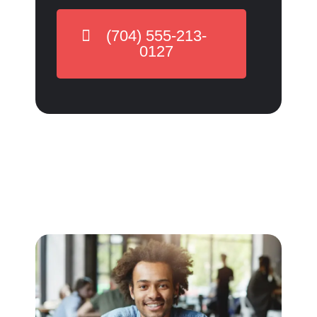
(704) 555-213-
0127