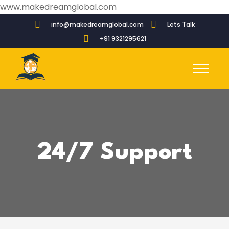
www.makedreamglobal.com
info@makedreamglobal.com
Lets Talk
+91 9321295621
24/7 Support